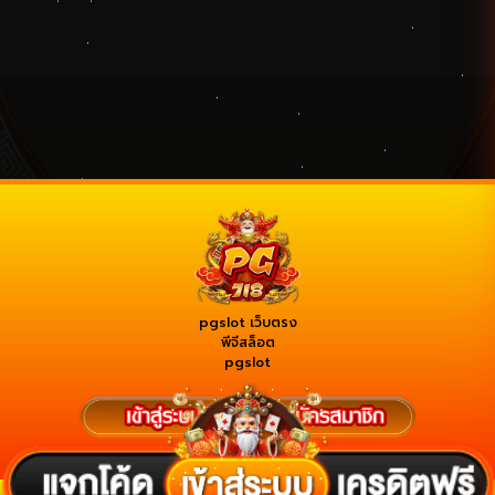
6 ตุลาคม 2025
คุณเป็นคนหนึ่งที่ชื่นชอบการเล่นสล็อตออนไลน์ และกำลังมอง
หาเว็บที่ มั่นคง ปลอดภัย แตกง่าย จ่ายจริง บอกเลยว่าปี
2025 นี้คือปีทองของสายปั่น เพราะ สล็อตเว็บตรงแตกง่าย
2025 ได้รับการพัฒนาให้มีระบบที่เสถียรยิ่งขึ้น รองรับผู้เล่น
จำนวนมาก และที่สำคัญคือ รวมทุกค่ายเกมดังระดับโลก มาไว้
ในที่เดียว ไม่ว่าจะเป็น P […]
pgslot เว็บตรง
พีจีสล็อต
pgslot