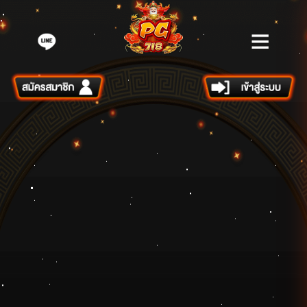
https://www.pgheng99.ai/
article
สล็อต เว็บตรงแตกง่าย ได้เงินจริง
รวมทุกค่ายเกมดัง โบนัสแจกไม่อั้น!