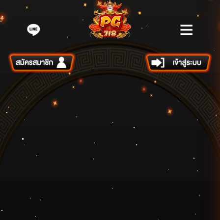
https://www.pgheng99.ai/
article
โปรโมชั่น pgslot เพิ่มโอกาสในการ
ชนะและสนุกกับเกมสล็อตออนไลน์