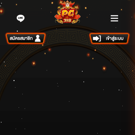
https://www.pgheng99.ai/
article
สล็อต 777 เข้าเล่นเกมได้ง่ายๆ โดย
ไม่ต้องผ่านตัวกลางหรือเอเย่นต์