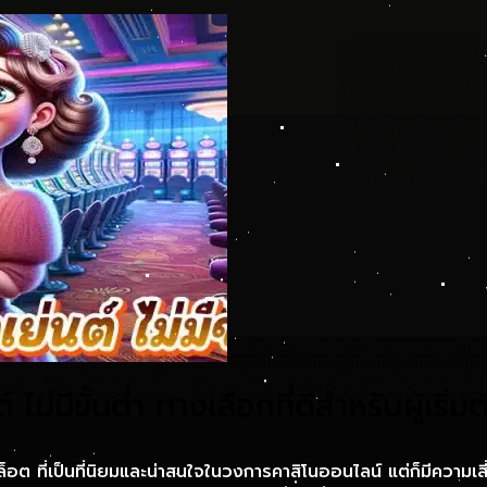
ไม่มีขั้นต่ำ ทางเลือกที่ดีสำหรับผู้เริ่มต
มสล็อต ที่เป็นที่นิยมและน่าสนใจในวงการคาสิโนออนไลน์ แต่ก็มีความ