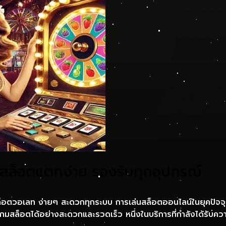
สล็อตแตกง่าย รองรับทุกอุปกรณ์
ตวอเลท ง่ายๆ สะดวกทุกระบบ การเล่นสล็อตออนไลน์ในยุคปัจจุบัน
ถึงเกมสล็อตได้อย่างสะดวกและรวดเร็ว หนึ่งในบริการที่กำลังได้รับ