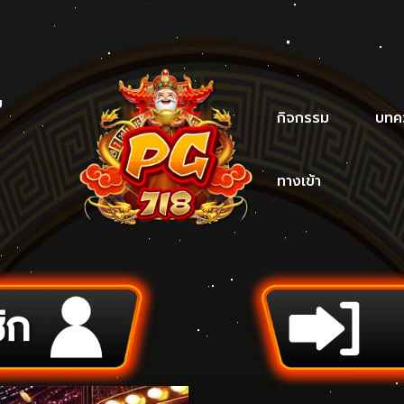
บ
กิจกรรม
บทค
ทางเข้า