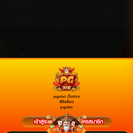
ง่าย
17 มีนาคม 2026
สล็อต PG สายมู ถ้าพูดถึงชื่อที่คนไทยเจอกันบ่อยในวงการ
เกมสล็อตออนไลน์ คำว่า pgslot น่าจะเป็นหนึ่งในชื่อที่คุ้นหู
ที่สุด ไม่ว่าจะเคยเล่นหรือไม่ หลายคนน่าจะเคยเห็นชื่อนี้ผ่าน
โฆษณา โพสต์รีวิว หรือคำบอกต่อจากคนรอบตัว จนเกิด
คำถามว่า pgslot จริง ๆ คืออะไร ทำไมถึงถูกพูดถึงบ่อย และ
มีอะไรที่ทำให้ชื่อของค่ายนี้ […]
pgslot เว็บตรง
พีจีสล็อต
pgslot