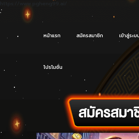
https://www.pgheng99.ai/
หน้าแรก
สมัครสมาชิก
เข้าสู่ระบ
โปรโมชั่น