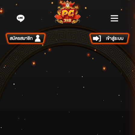
https://www.pgheng99.ai/
article
pg 168 มองหา สล็อตเว็บตรง ที่
มอบเครดิตฟรีมากมาย