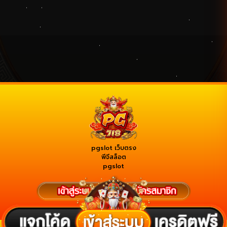
6 ธันวาคม 2024
คุณเป็นคนหนึ่งที่ชื่นชอบการเล่นสล็อตออนไลน์และกำลังมอง
หาเว็บสล็อตที่มีทั้งความน่าเชื่อถือ pg 168 ระบบที่ทันสมัย
และโปรโมชั่นที่น่าสนใจ สล็อตพีจี คือตัวเลือกที่คุณไม่ควร
พลาด! เกมสล็อตจากค่าย PG SLOT ถือเป็นหนึ่งในเกมสล็อต
ที่ได้รับความนิยมสูงสุดในประเทศไทย ด้วยฟีเจอร์การเล่นที่น่า
ตื่นเต้น กราฟิกสวยงาม […]
pgslot เว็บตรง
พีจีสล็อต
pgslot