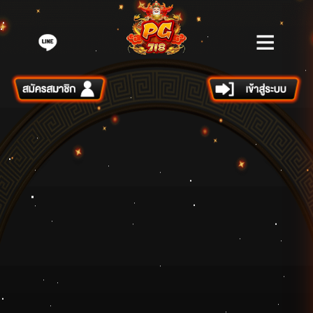
https://www.pgheng99.ai/
article
pg888 เปิดให้บริการแบบครบ
วงจร พร้อมฟีเจอร์สุดพิเศษ