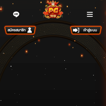
https://www.pgheng99.ai/
article
สล็อต pgslot เล่นแล้วเป็นยังไง?
รีวิวจากมุมคนเล่นจริง ทั้งความลื่น