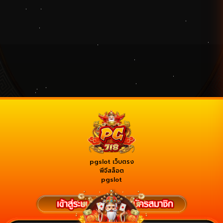
ไหล
14 มกราคม 2026
สล็อต pgslot เล่นแล้วเป็นยังไง ถ้าคุณเพิ่งเข้าวงการสล็อต
หรือแค่เห็นเพื่อนพูดคำว่า PGSlot บ่อย ๆ แล้วสงสัยว่ามันมี
ดีอะไร ทำไมคนถึงวนกลับไปเล่นค่ายนี้กันเยอะ บอกตรง ๆ ว่า
ผมก็เคยคิดเหมือนกัน เพราะในโลกสล็อตมันมีเป็นร้อยค่าย แต่
พอได้ลองจริง ๆ ถึงเข้าใจว่า PGSlot ไม่ได้ดังเพราะแค่ชื่อ
ดัง แต่มันดังเพราะ […]
pgslot เว็บตรง
พีจีสล็อต
pgslot