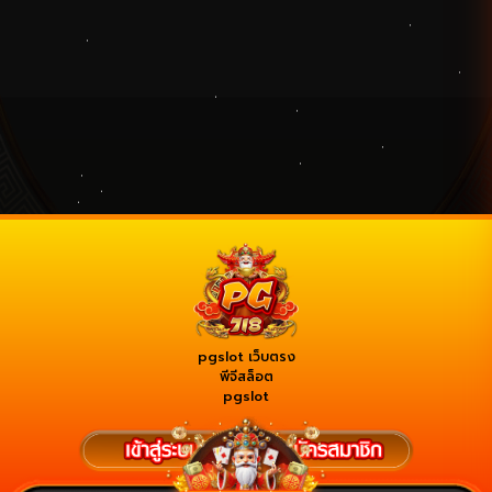
สุดในปีนี้
9 มกราคม 2024
สล๊อตpg สล็อต pg เว็บตรง ค่ายสล็อตยอดนิยม เว็บตรง
แท้ มาแรงสุดในปีนี้ การเล่นสล็อตเป็นหนึ่งในความบันเทิงที่ได้
รับความนิยมอย่างมากในปัจจุบัน และสำหรับผู้ที่ต้องการพบกับ
ประสบการณ์การเล่นสล็อตที่ยอดเยี่ยม สล็อต PG นับเป็นค่าย
สล็อตยอดนิยมที่มีเกมคุณภาพและรางวัลมากมาย พร้อมเว็บ
ตรงแท้ที่ควรไว้วางใจ มาดูก […]
pgslot เว็บตรง
พีจีสล็อต
pgslot