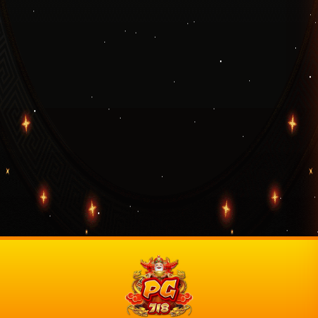
article
pg 168 มองหา สล็อตเว็บตรง ที่
มอบเครดิตฟรีมากมาย
6 ธันวาคม 2024
คุณเป็นคนหนึ่งที่ชื่นชอบการเล่นสล็อตออนไลน์และกำลังมอง
หาเว็บสล็อตที่มีทั้งความน่าเชื่อถือ pg 168 ระบบที่ทันสมัย
และโปรโมชั่นที่น่าสนใจ สล็อตพีจี คือตัวเลือกที่คุณไม่ควร
พลาด! เกมสล็อตจากค่าย PG SLOT ถือเป็นหนึ่งในเกมสล็อต
ที่ได้รับความนิยมสูงสุดในประเทศไทย ด้วยฟีเจอร์การเล่นที่น่า
ตื่นเต้น กราฟิกสวยงาม […]