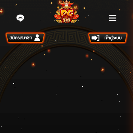
https://www.pgheng99.ai/
article
168galaxy ตอบโจทย์คนรักสล็อต
มากที่สุดในตอนนี้ เว็บตรงสล็อต