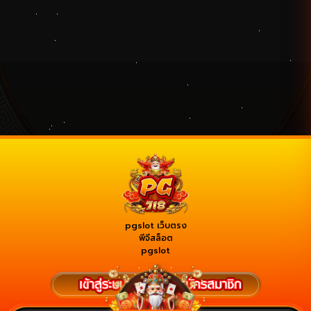
แตกง่าย
30 มิถุนายน 2025
168galaxy เว็บตรงสล็อตแตกง่าย ฝากถอนออโต้ ไม่มีขั้นต่ำ
รองรับทุกแพลตฟอร์ม อ่านรีวิวจริง พร้อมเทคนิคเล่นสล็อต
ให้ได้กำไรสูงสุด! ถ้าคุณกำลังมองหาเว็บสล็อตออนไลน์ที่น่า
เชื่อถือ เล่นง่าย แตกจริง จ่ายจริง 168galaxy คือหนึ่งในตัว
เลือกที่ตอบโจทย์คนรักสล็อตมากที่สุดในตอนนี้ เว็บตรงสล็อต
แตกง่าย ที่มาพร้อมระบบ […]
pgslot เว็บตรง
พีจีสล็อต
pgslot