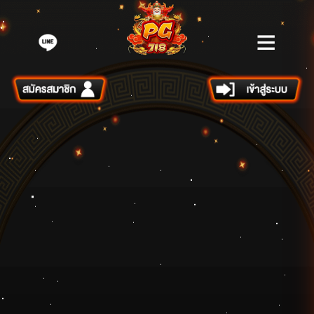
https://www.pgheng99.ai/
article
50รับ100 โปรโมชั่นดีๆ เกมสล็อต
จากค่ายดัง แจกหนัก จัดเต็มทุก