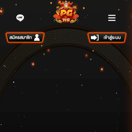
https://www.pgheng99.ai/
article
ufa wallet 777 ทุกคนสามารถเข้า
ร่วมสนุกไปกับความตื่นเต้นที่ไม่มีสิ้น