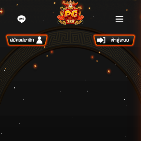
https://www.pgheng99.ai/
article
ak47max เครดิต ฟรี สล็อต
ออนไลน์ของเอเชีย