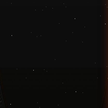
article
all slot wallet เปิดให้บริการฝาก
ถอนเริ่มต้นเพียง 1 บาทเท่านั้น
5 กุมภาพันธ์ 2025
ในยุคที่การเล่นเกมสล็อตออนไลน์ all slot wallet กลายเป็น
ความสนุกและกิจกรรมยอดนิยมสำหรับผู้คนจำนวนมาก การหา
เว็บสล็อตที่ตอบโจทย์ทั้งในเรื่องของความสะดวกสบายและ
ความคุ้มค่าเป็นสิ่งสำคัญ สำหรับคนที่อยากลองเล่นสล็อตแต่
ยังกังวลเรื่องทุนเริ่มต้นสูง วันนี้เรามีทางออกที่ดีมาฝาก! เว็บ
สล็อตตรงของเรา เปิดให้บริกา […]