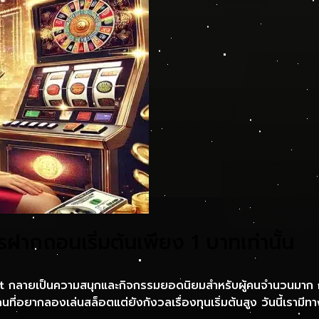
ารฝากถอนเริ่มต้นเพียง 1 บาทเท่านั้น
let กลายเป็นความสนุกและกิจกรรมยอดนิยมสำหรับผู้คนจำนวนมาก ก
ที่อยากลองเล่นสล็อตแต่ยังกังวลเรื่องทุนเริ่มต้นสูง วันนี้เรามีท