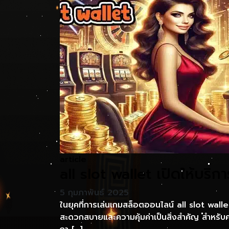
article
all slot wallet เปิดให้บริก
5 กุมภาพันธ์ 2025
ในยุคที่การเล่นเกมสล็อตออนไลน์ all slot wal
สะดวกสบายและความคุ้มค่าเป็นสิ่งสำคัญ สำหรับคน