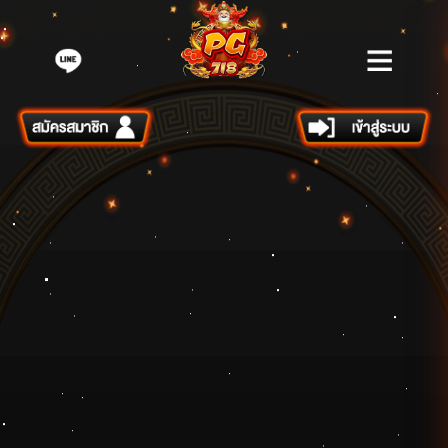
https://www.pgheng99.ai/
article
App PGSLOT
4 ตุลาคม 2023
App PGSLOT App PGSLOT สล็อตเว็บตรงไม่ผ่านเอเย่นต์