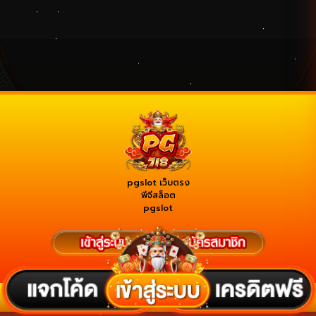
ลิขสิทธิ์แท้จากค่ายสล็อตชั้นนำระดับโลก สมัครก่อนรวยก่อน!
เร่เข้ามาครับ! เร่เข้ามา! มาเล่น PGHENG99 สล็อตเว็บตรงไม่
ผ่านเอเย่นต์กันเถอะครับ พวกเราเป็นเว็บสล็อต เว็บตรงแท้ไม่
ผ่านเอเย่นต์ 100% ได้รับการรับรองลิขสิทธิ์แท้จากค่ายสล็อต
ชั้นนำระดับโลกอย่างค่า […]
pgslot เว็บตรง
พีจีสล็อต
pgslot
Copyright 2022 pGsloT เว็บตรง landing, All Rights Reserved.