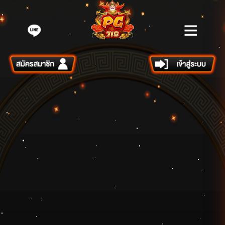
https://www.pgheng99.ai/
article
beo555 เพลิดเพลินกับ
ประสบการณ์การพนันออนไลน์ที่ดี