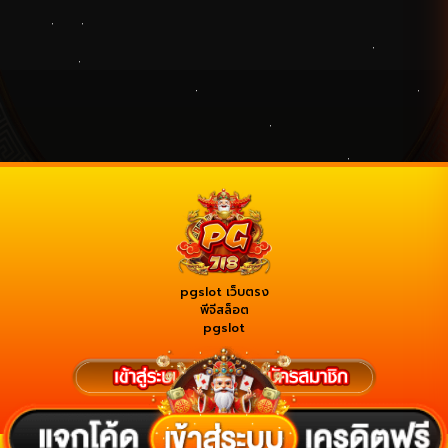
26 เมษายน 2024
สัมผัสประสบการณ์ทดลองเล่นสล็อตฟรีที่เว็บสล็อตเว็บตรง
สล็อตออนไลน์จากค่ายชั้นนำทั้งหมดในที่เดียว เมื่อคุณ
ต้องการลองเล่นสล็อตฟรี g2g1bet การเล่นสล็อตออนไลน์
เป็นหนึ่งในประสบการณ์ที่น่าตื่นเต้นและสนุกสำหรับผู้เล่นเกม
ทั่วไป แต่บางครั้งการเสี่ยงเงินจริงอาจทำให้คุณรู้สึกไม่
สบายใจ ดังนั้น เว็บสล็อตเว็บตรงมั […]
pgslot เว็บตรง
พีจีสล็อต
pgslot