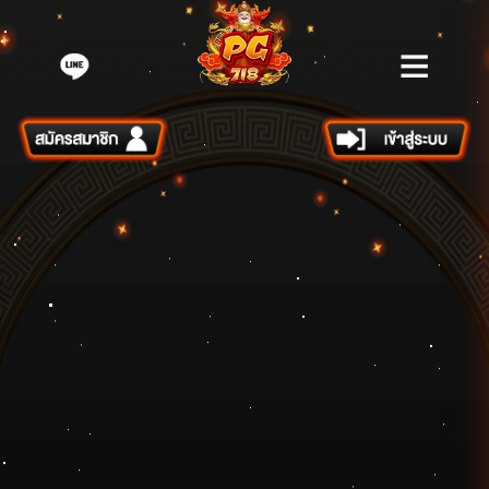
https://www.pgheng99.ai/
article
g2grich888 ระบบถอนไม่อั้น ไม่
จำกัดยอด ครบทุกค่ายในเว็บเดียว