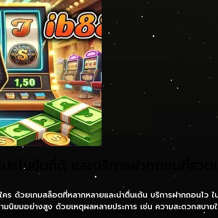
โมชั่นที่ดี และบริการฝากถอนที่รวดเ
อใคร ด้วยเกมสล็อตที่หลากหลายและน่าตื่นเต้น บริการฝากถอนไว
บความนิยมอย่างสูง ด้วยเหตุผลหลายประการ เช่น ความสะดวกสบายใน