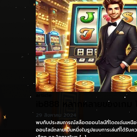
article
ib888 หลากหลายของเกม โปร
29 สิงหาคม 2024
พบกับประสบการณ์สล็อตออนไลน์ที่โดดเด่นเหนื
ออนไลน์กลายเป็นหนึ่งในรูปแบบการเล่นที่ได้รั