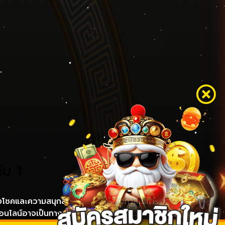
ับ 1
งโชคและความสนุกสนาน แต่ยังเป็นโอกาสในการ
นไลน์อาจเป็นทางเลือกที่น่าสนใจ ในวั […]