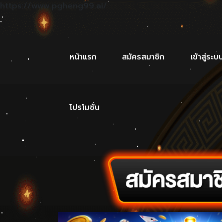
https://www.pgheng99.ai/
หน้าแรก
สมัครสมาชิก
เข้าสู่ระบ
โปรโมชั่น