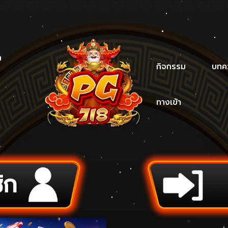
บ
กิจกรรม
บทค
ทางเข้า