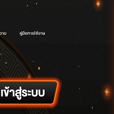
วาม
คู่มือการใช้งาน