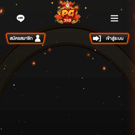
https://www.pgheng99.ai/
article
riches666 pg ผู้ให้บริการเกม
สล็อตออนไลน์ที่มีชื่อเสียง