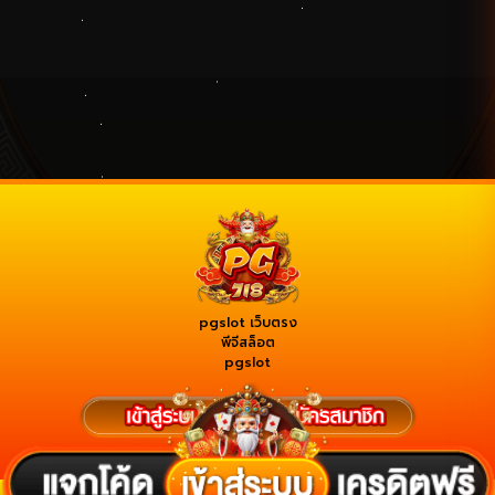
18 มีนาคม 2024
pg slot bet เกม เว็บตรง ไม่ผ่านเอเย่นต์ เป็นที่รู้จักและเป็นที่
นิยมของผู้คนทั่วไปไม่ว่าจะเป็นเกมบนคอมพิวเตอร์ โทรศัพท์
มือถือ หรือแท็บเล็ต เกมส์ออนไลน์ได้รับความนิยมเป็นอย่าง
มาก pg slot bet เป็นหนึ่งในเว็บไซต์ที่ให้บริการเกมส์
ออนไลน์ในรูปแบบเว็บตรง โดยไม่ต้องผ่านเอเย่นต์ ซึ่งทำให้ผู้
เล่นสามารถเข้าเล่ […]
pgslot เว็บตรง
พีจีสล็อต
pgslot