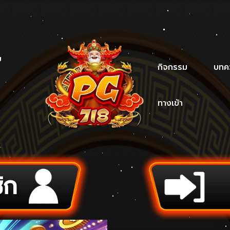
บ
กิจกรรม
บทค
ทางเข้า