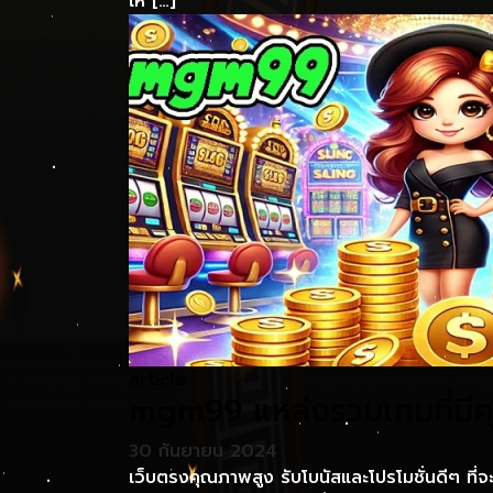
เห […]
article
mgm99 แหล่งรวมเกมที่มีคุ
30 กันยายน 2024
เว็บตรงคุณภาพสูง รับโบนัสและโปรโมชั่นดีๆ ที่จ