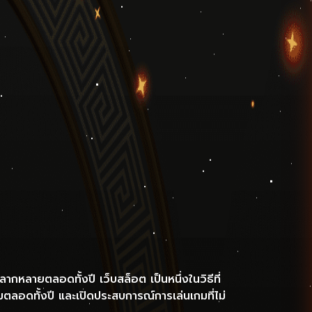
หลายตลอดทั้งปี เว็บสล็อต เป็นหนึ่งในวิธีที่
มตลอดทั้งปี และเปิดประสบการณ์การเล่นเกมที่ไม่