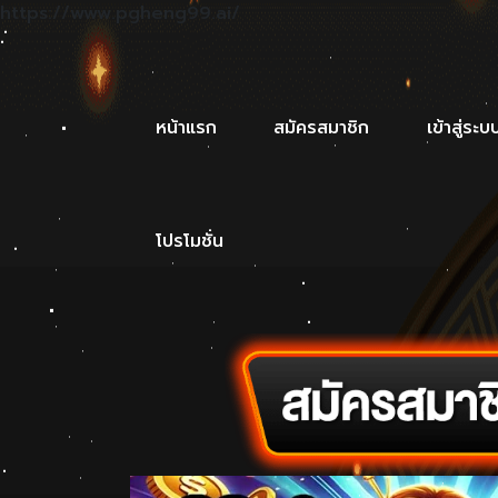
https://www.pgheng99.ai/
หน้าแรก
สมัครสมาชิก
เข้าสู่ระบ
โปรโมชั่น