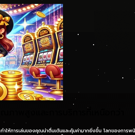
ณภาพสูงและการบริการที่เหนือกว่า
ะทำให้การเล่นของคุณน่าตื่นเต้นและคุ้มค่ามากยิ่งขึ้น โลกของการพ