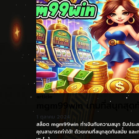
article
mgm99win เกมที่สนุกสุดท
1 ตุลาคม 2024
สล็อต mgm99win ทำเงินกับความสนุก รับประสบการ
คุณสามารถทำได้! ด้วยเกมที่สนุกสุดทันสมัย และก