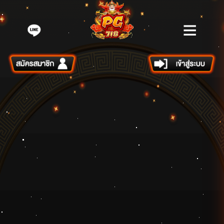
https://www.pgheng99.ai/
article
สล็อต mvpwin555 เว็บตรงไม่
ผ่านเอเย่นต์ มีเกมสล็อตแตกง่าย