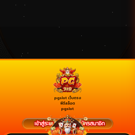
มากมาย
11 สิงหาคม 2025
สล็อต mvpwin555 เว็บตรงแตกง่าย พร้อมทางเข้าเล่นล่าสุด
ยุคนี้มันยุคไหนแล้วเกมสล็อตออนไลน์กลายเป็นเกมเดิมพัน
ยอดนิยมที่ใครหลายคนเลือกเล่นเพราะความสนุกและโอกาสทำ
กำไรสูง ในบทความนี้เราจะพาคุณไปรู้จักกับ สล็อต
mvpwin555 เว็บตรงแตกง่ายที่กำลังมาแรง และแจกโบนัส
เยอะ พร้อมอัปเดตทางเข้าเล่นล่าสุดที่สะดวกสบาย ใ […]
pgslot เว็บตรง
พีจีสล็อต
pgslot