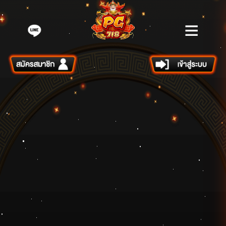
https://www.pgheng99.ai/
article
777pg slot เว็บสล็อตออนไลน์ที่มี
ระบบฝากถอนอัตโนมัติและไม่มีขั้น