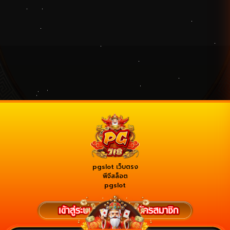
ต่ำ
7 มกราคม 2025
777pg slot เกมสล็อตออนไลน์ได้กลายเป็นหนึ่งในเกมที่ได้รับ
ความนิยมสูงสุดในวงการคาสิโนออนไลน์ในปัจจุบัน ด้วยความ
สะดวกสบายในการเล่นจากทุกที่ทุกเวลา ความสนุกสนานที่ไม่
จำกัด และโอกาสในการชนะรางวัลใหญ่ที่ไม่เคยมีมาก่อน เว็บ
สล็อตออนไลน์ที่มีระบบฝากถอนอัตโนมัติและไม่มีขั้นต่ำได้กลาย
เป็นตัวเลือกที่นักเดิมพันต […]
pgslot เว็บตรง
พีจีสล็อต
pgslot