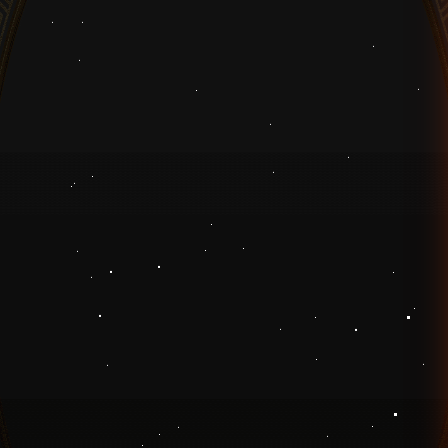
1 สิงหาคม 2025
pg ทดลองเล่น ฟรีทุกเกม เว็บตรง ไม่ต้องสมัคร ไม่ต้องฝาก
เกมสล็อตออนไลน์ได้รับความนิยมอย่างรวดเร็ว pg ทดลอง
เล่น ถือเป็นทางเลือกที่น่าสนใจมากสำหรับผู้เล่นทุกระดับ ไม่ว่า
จะเป็นมือใหม่ที่ยังไม่เคยลองเล่น หรือผู้เล่นมือโปรที่ต้องการ
ฝึกฝนทักษะก่อนลงเดิมพันจริง ด้วยระบบทดลองเล่นของค่าย
PG SLOT คุณสามารถสนุก […]