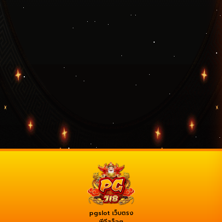
article
pg ทดลองเล่น เริ่มต้นการเดิมพัน
กับเกมใหม่ล่าสุดของปี 2024
14 มีนาคม 2024
pg ทดลองเล่น เป็นหนึ่งในแพลตฟอร์มที่น่าสนใจสำหรับผู้ที่
ต้องการลองเล่นเกมใหม่ๆ ที่มีให้เลือกมากมายในตลาดการเดิม
พันออนไลน์ แม้ว่าจะเป็นผู้เล่นใหม่หรือมืออาชีพก็ตาม การ
ทดลองเล่น PG ให้โอกาสให้ผู้เล่นได้รู้จักกับเกมใหม่ ๆ และ
ทดลองความสนุกสนานก่อนที่จะตัดสินใจเดิมพันด้วยเงินจริง
การเดิมพันออนไลน์เป็นแนวท […]
pgslot เว็บตรง