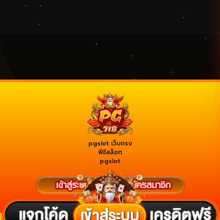
23 ธันวาคม 2024
PG ฝาก 1 รับ 20 ข้อเสนอพิเศษที่เหมาะสำหรับผู้เล่นทุนน้อย
สำหรับผู้ที่มองหาประสบการณ์การเล่นสล็อตออนไลน์แบบคุ้ม
ค่า ข้อเสนอพิเศษ “PG ฝาก1รับ20” นับว่าเป็นตัวเลือกที่น่า
สนใจที่สุดในตอนนี้ โดยเฉพาะสำหรับผู้เล่นที่มีทุนจำกัด แต่
ต้องการสนุกกับเกมสล็อตที่หลากหลาย พร้อมกับโอกาสในการ
ลุ้นรางวัลใหญ […]
pgslot เว็บตรง
พีจีสล็อต
pgslot