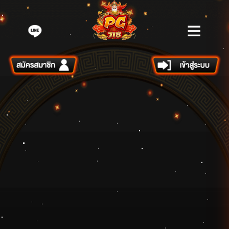
https://www.pgheng99.ai/
article
pg888 เว็บตรง ด้วยการฝาก-ถอน
ผ่านทรูวอเลทที่ไม่มีขั้นต่ำระบบออโต้