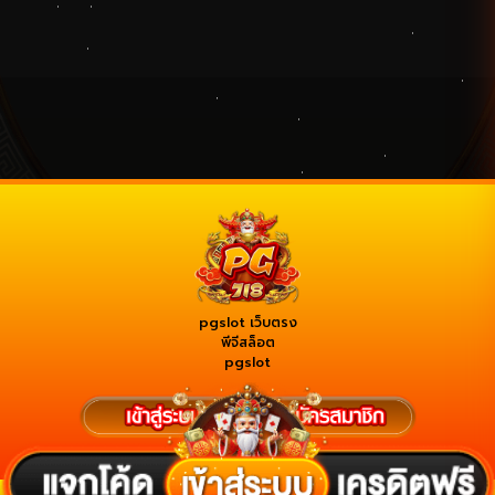
17 กรกฎาคม 2025
รวมทุกเรื่องที่คุณต้องรู้เกี่ยวกับ pg betflik เว็บสล็อตแตก
ง่าย ที่ดีที่สุดในปี 2025 เกมสล็อตออนไลน์กำลังเป็นที่นิยม
อย่างต่อเนื่องในปี 2025 และหากพูดถึง เว็บสล็อตแตกง่าย
ที่ได้รับความไว้วางใจสูงสุด หนึ่งในชื่อที่ไม่ควรมองข้ามคือ pg
betflik เว็บสล็อตแตกง่าย วันนี้เราจะพาคุณไปรู้จักทุกเรื่องที่
ควรรู้เก […]
pgslot เว็บตรง
พีจีสล็อต
pgslot