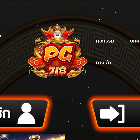
บ
กิจกรรม
บทค
ทางเข้า