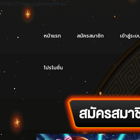
https://www.pgheng99.ai/
หน้าแรก
สมัครสมาชิก
เข้าสู่ระบ
โปรโมชั่น