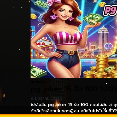
article
pg joker 15 รับ 100 โปรโมช
9 มกราคม 2025
โปรโมชั่น pg joker 15 รับ 100 ถอนไม่อั้น ล่าส
ตัดสินใจเลือกเล่นของผู้เล่น หนึ่งในโปรโมชั่นที่ไ