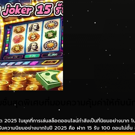
ั่นสุดพิเศษที่มอบความคุ้มค่าให้กับนั
ุด 2025 ในยุคที่การเล่นสล็อตออนไลน์กำลังเป็นที่นิยมอย่างมาก โป
ด้รับความนิยมอย่างมากในปี 2025 คือ ฝาก 15 รับ 100 ถอนไม่อั้น ซึ่ง