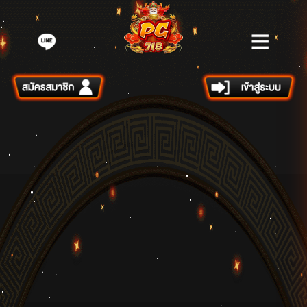
https://www.pgheng99.ai/
article
pg joker auto สามารถสมัคร
ฝากเงิน ถอนเงิน และเข้าเล่นเกมได้