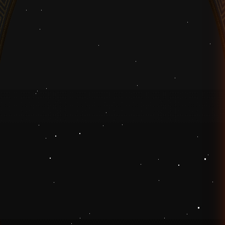
ง่ายๆ
2 มิถุนายน 2025
pg joker auto ทดลองสล็อตเว็บตรง มีระบบฝากถอนออ
โต้ พร้อมระบบมีเกมสล็อตนำเข้า การเล่นเกมออนไลน์กลาย
เป็นหนึ่งในรูปแบบความบันเทิงที่ได้รับความนิยมสูงสุด “สล็อต
ออนไลน์” ได้กลายมาเป็นอีกหนึ่งทางเลือกที่ตอบโจทย์ผู้เล่นทุก
ระดับ ตั้งแต่มือใหม่ไปจนถึงนักเดิมพันมืออาชีพ และถ้าพูดถึง
แพลตฟอร์มที่ได้รับความนิยมแล […]