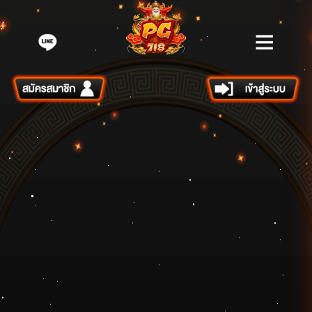
https://www.pgheng99.ai/
article
pg slot auto ฝากถอนไม่มีขั้นต่ำ
ความสนุกที่มาพร้อมกับรายได้