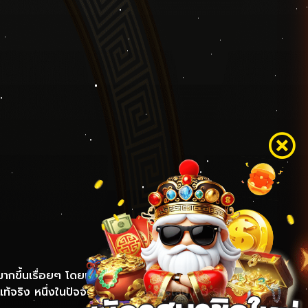
มากขึ้นเรื่อยๆ โดยเฉพาะกับเกมจากค่าย pgslot
ท้จริง หนึ่งในปัจจัยสำคัญที่ทำให้การเล่น PG Sl