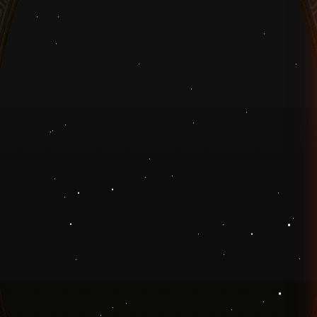
29 เมษายน 2024
สล็อต PG เว็บตรง แตกหนัก วอ เลท PG SLOT ปั่นสล็อต
เว็บตรง 2024 สนุกสุดมันกับการเล่นสล็อต PG ที่เว็บตรง
และรับโอกาสได้เงินรางวัลแตกหนัก การเล่นสล็อต pg วอเลท
ที่เว็บตรงเป็นหนึ่งในประสบการณ์การพนันที่น่าตื่นเต้นที่สุดใน
ปัจจุบัน โดยเฉพาะเมื่อคุณมีโอกาสได้สัมผัสประสบการณ์การ
ชนะของคุณเอง และในปี 2024 นี้ […]