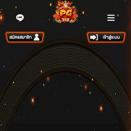
https://www.pgheng99.ai/
article
pg วอเลท สามารถฝากเงินเพียง 1
บาทและถอนได้ไม่มีจำกัด