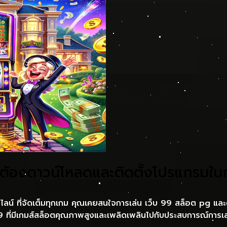
นต้องดาวน์โหลดและติดตั้งโปรแกรมใน
น์ ที่จัดเต็มทุกเกม คุณเคยสนใจการเล่น เว็บ 99 สล็อต pg และ
9 ที่มีเกมส์สล็อตคุณภาพสูงและเพลิดเพลินไปกับประสบการณ์การเล่