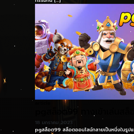
กรรมที่น่ […]
article
pgสล็อต99 ทางเข้าเล่นสล
18 มกราคม 2023
pgสล็อต99 สล็อตออนไลน์กลายเป็นหนึ่งในรูปแบบค