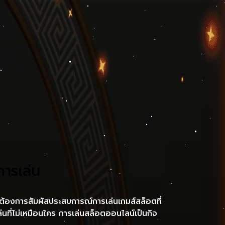
การเล่น
ต้องการสัมผัสประสบการณ์การเล่นเกมส์สล็อตที่
นที่ไม่เหมือนใคร การเล่นสล็อตออนไลน์เป็นกิจ