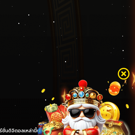
ดิจิตอลเหล่านี้นำเสนอวิธีที่สะดวกและน่าตื่น