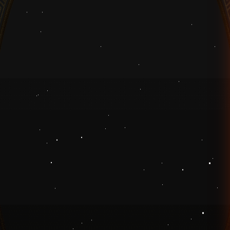
29 มีนาคม 2024
เกม PG Slot Gold สำหรับการทดลองเล่นสล็อต พบกับเกม
สล็อตที่น่าสนใจจาก pg slot gold ที่ให้คุณมีโอกาสทดลอง
เล่นเกมสล็อตออนไลน์ในรูปแบบทดลอง เป็นหนึ่งใน
แพลตฟอร์มเกมสล็อตออนไลน์ที่มีชื่อเสียงและได้รับความนิยม
จากผู้เล่นทั่วโลก ไม่ว่าคุณจะเป็นผู้เล่นที่มีประสบการณ์หรือเพิ่ง
เริ่มต้นเล่นเกมสล็อต ทดลองเล่นสล็อต […]