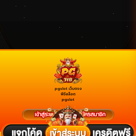
13 พฤษภาคม 2024
เปิดให้คุณสามารถทำการ ทดลองเล่นสล็อต ได้แบบฟรีๆ ไม่มี
ค่าใช้จ่าย pg slot cc คุณเคยมีความต้องการที่จะลองเล่น
สล็อตแบบออนไลน์ แต่ไม่อยากใช้เงินจริงในการเล่นในรอบ
แรกหรือไม่ ตอนนี้คุณสามารถทำได้แล้ว เรามีทางเลือกที่ดี
สำหรับคุณที่ต้องการทดลองเล่นสล็อตฟรีๆ ไม่มีค่าใช้จ่าย และ
สนุกได้โดยไม่มีขีดจำกัด การทดลอง […]
pgslot เว็บตรง
พีจีสล็อต
pgslot