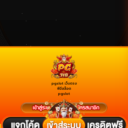
18 มีนาคม 2024
pg slot bet เกม เว็บตรง ไม่ผ่านเอเย่นต์ เป็นที่รู้จักและเป็นที่
นิยมของผู้คนทั่วไปไม่ว่าจะเป็นเกมบนคอมพิวเตอร์ โทรศัพท์
มือถือ หรือแท็บเล็ต เกมส์ออนไลน์ได้รับความนิยมเป็นอย่าง
มาก pg slot bet เป็นหนึ่งในเว็บไซต์ที่ให้บริการเกมส์
ออนไลน์ในรูปแบบเว็บตรง โดยไม่ต้องผ่านเอเย่นต์ ซึ่งทำให้ผู้
เล่นสามารถเข้าเล่ […]
pgslot เว็บตรง
พีจีสล็อต
pgslot