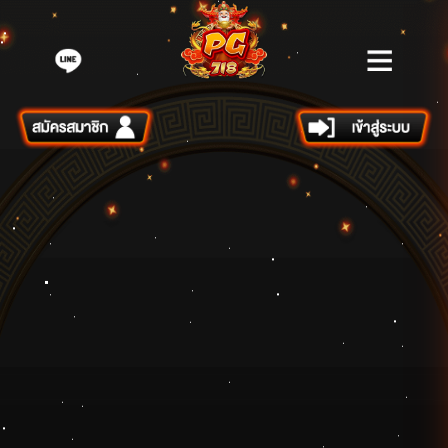
https://www.pgheng99.ai/
article
pg slot logo มีเกมให้เลือกเล่น
มากมายหลากหลายรูปแบบ