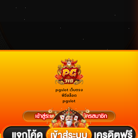
31 กรกฎาคม 2024
สุดยอดเว็บเดิมพัน สล็อตพีจี ค่าย PG SLOT มาแรงที่สุด
อันดับ 1 ในประเทศไทย ทดลองเล่นสล็อต pg เล่นเกมสล็อต
pg slot logo กับเว็บเดิมพันอันดับ 1 ในประเทศไทย
ประสบการณ์ที่ไม่ควรพลาด ในยุคที่การเล่นเกมสล็อตออนไลน์
กำลังเป็นที่นิยมอย่างมากในประเทศไทย การเลือกเว็บเดิมพันที่
ดีและเหมาะสมเป็นสิ่งสำคัญมากในการเพ […]
pgslot เว็บตรง
พีจีสล็อต
pgslot