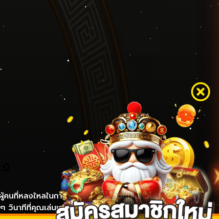
คง
ู้คนที่หลงใหลในการเล่นเกมสล็อตออนไลน์! วันนี้
ินาทีที่คุณเล่นเกมได้เลือกเล่นกันอย่างจุใ […]