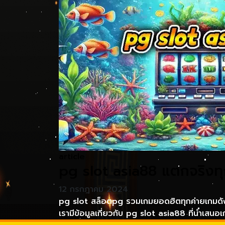
article
pg slot asia88 แตกจริงทุกค
12 กรกฎาคม 2024
pg slot สล็อตpg รวมเกมยอดฮิตทุกค่ายเกมดัง มาใ
เรามีข้อมูลเกี่ยวกับ pg slot asia88 ที่นำเสนอเ