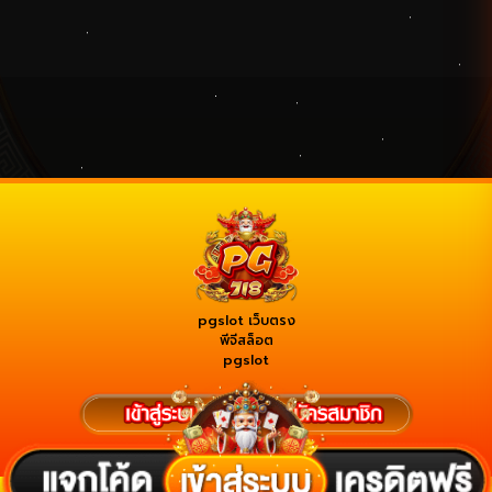
24 มีนาคม 2025
มองหาประสบการณ์การเล่นเกมสล็อตออนไลน์ที่สะดวกสบาย
และปลอดภัย พร้อมโอกาสในการชนะรางวัลใหญ่ โบนัส แจ็ค
พอตที่มีอัตราการแตกสูง ทางเข้า pg slot มือถือ คือคำตอบ
ที่ดีที่สุด! เกมสล็อตจาก ค่าย PG Slot เป็นหนึ่งในเกมที่ได้รับ
ความนิยมสูงสุดในวงการคาสิโนออนไลน์ ด้วยฟีเจอร์ที่ทันสมัย
ภาพกราฟิกที่สวยงาม และอัตรากา […]
pgslot เว็บตรง
พีจีสล็อต
pgslot