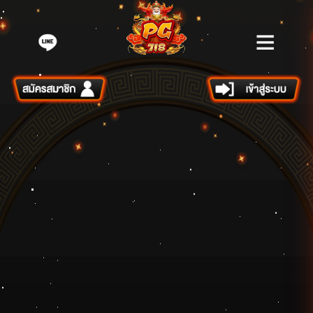
https://www.pgheng99.ai/
article
ทางเข้า pg slot มือถือ เข้าได้ง่ายๆ
อัตราการชนะที่น่าสนใจ