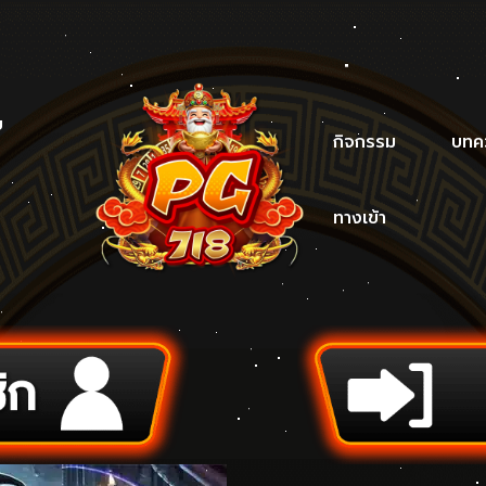
บ
กิจกรรม
บทค
ทางเข้า