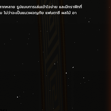
ลากหลาย รูปแบบการเล่นเข้าใจง่าย และมีกราฟิกที่
ชอบ ไม่ว่าจะเป็นแนวผจญภัย แฟนตาซี ผลไม้ อา