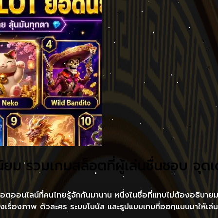
ม รวมเกมสล็อตที่ผู้เล่นชื่นชอบ จุดเ
อตออนไลน์ที่คนไทยรู้จักกันมานาน หนึ่งในชื่อที่แทบไม่ต้องอธิบ
้งเรื่องภาพ ตัวละคร ระบบโบนัส และรูปแบบเกมที่ออกแบบมาให้เล่นผ่