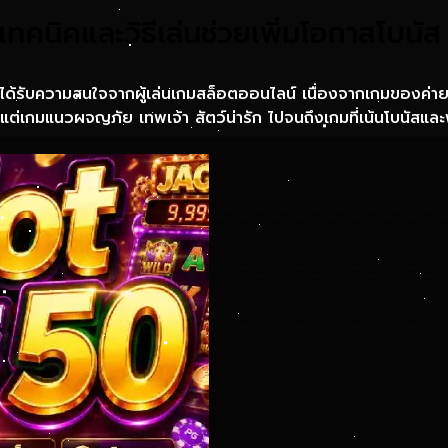
 เทคนิคและวิธีเล่นช่วยเพิ่มโอกาสโบนัส
มที่ได้รับความสนใจจากผู้เล่นเกมสล็อตออนไลน์ เนื่องจากเกมของค่า
งแต่เกมแนวผจญภัย เทพเจ้า สัตว์น่ารัก ไปจนถึงเกมที่เน้นโบนัสแ