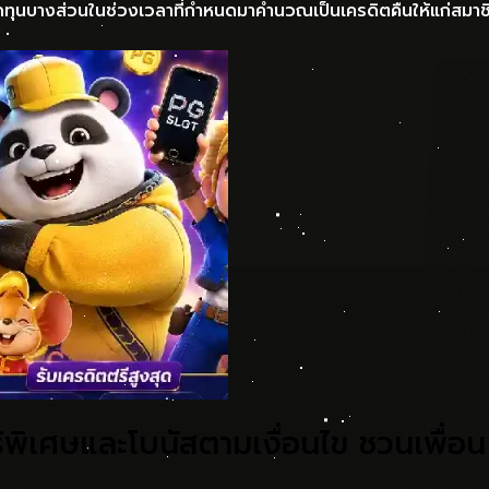
บางส่วนในช่วงเวลาที่กำหนดมาคำนวณเป็นเครดิตคืนให้แก่สมาชิก เม
ิพิเศษและโบนัสตามเงื่อนไข ชวนเพื่อน