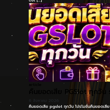
ดังเ […]
article
คืนยอดเสีย PGSlot ทุกวัน
6 สิงหาคม 2026
คืนยอดเสีย pgslot ทุกวัน โปรโมชั่นคืนยอดเสีย 