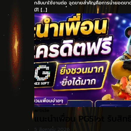
กลับมาใช้งานต่อ จุดขายสำคัญคือการนำยอดขาดทุน
มีโ […]
article
แนะนำเพื่อน PGSlot รับสิทธ
5 สิงหาคม 2026