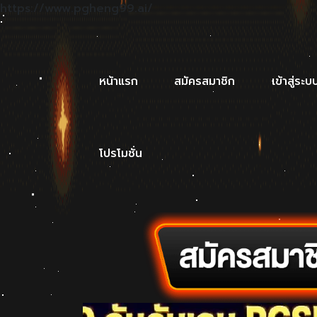
https://www.pgheng99.ai/
หน้าแรก
สมัครสมาชิก
เข้าสู่ระบ
โปรโมชั่น