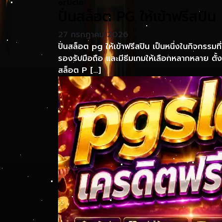
article
ปั่นสล็อต PG ให้เข้าฟรีสปิน
27 กรกฎาคม 2026
ปั่นสล็อต pg ให้เข้าฟรีสปิน เป็นหนึ่งในกิจกรร
รองรับมือถือ และมีธีมเกมให้เลือกหลากหลาย ตั้
สล็อต P […]