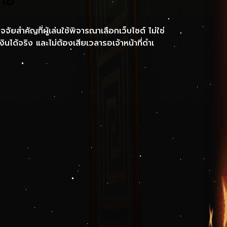
่าย
ำคัญที่ผู้เล่นใช้พิจารณาเลือกเว็บไซต์ ไม่ใช่
นได้จริง และไม่ต้องเสียเวลารอเจ้าหน้าที่ดำเ