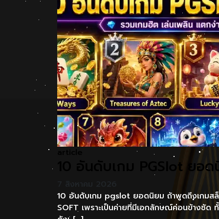
article
10 อันดับเกม PGSlot ยอดนิย
7 สิงหาคม 2026
10 อันดับเกม pgslot ยอดนิยม ถ้าพูดถึงเกมสล็
SOFT เพราะเป็นค่ายที่มีเอกลักษณ์ค่อนข้างชัด ทั