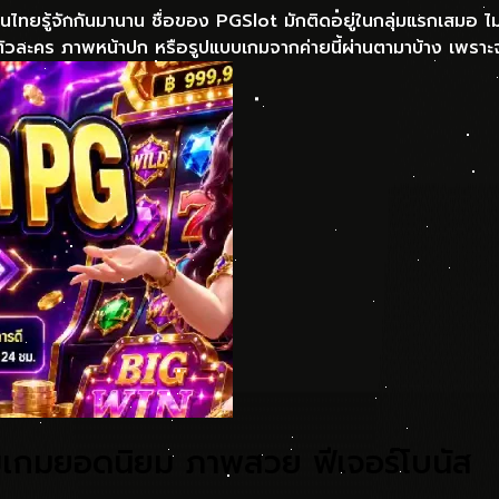
ทยรู้จักกันมานาน ชื่อของ PGSlot มักติดอยู่ในกลุ่มแรกเสมอ ไม่ว่าจ
ัวละคร ภาพหน้าปก หรือรูปแบบเกมจากค่ายนี้ผ่านตามาบ้าง เพราะจุ
มเกมยอดนิยม ภาพสวย ฟีเจอร์โบนัส