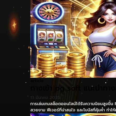
article
ทางเข้า pg soft แนะนำทาง
13 มีนาคม 2025
การเล่นเกมสล็อตออนไลน์ได้รับความนิยมสูงขึ้น 
สวยงาม ฟีเจอร์ที่น่าสนใจ และโบนัสที่คุ้มค่า ทำใ