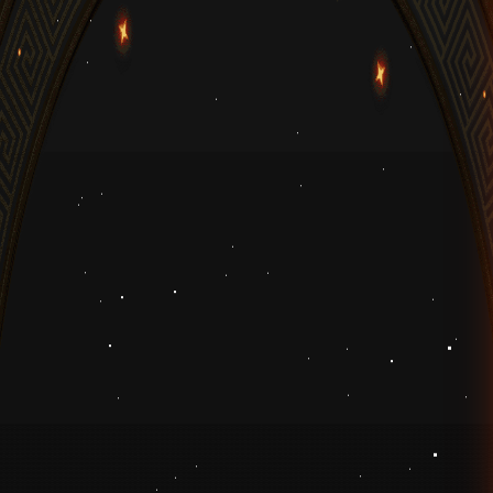
19 เมษายน 2024
เล่นเกมใหม่กับ PG slot new game การเล่นเกมใหม่เป็น
ประสบการณ์ที่น่าตื่นเต้นและสนุกสนานที่ไม่มีวันหยุดสำหรับผู้
เล่นเกมออนไลน์ โดยเฉพาะเมื่อเกี่ยวข้องกับ PG slot new
game ที่เป็นหนึ่งในผู้ให้บริการเกมคาสิโนที่มีชื่อเสียง ด้วย
การนำเสนอเกมใหม่ๆ อย่างต่อเนื่อง ทุกคนสามารถ
เพลิดเพลินกับความสนุกสนานของการเล่ […]