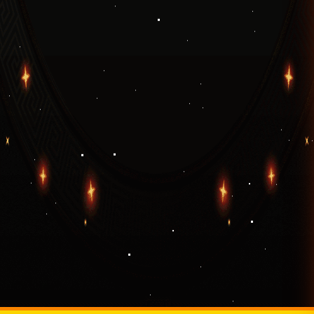
article
pg games PG Slot เครดิตฟรี
แหล่งความสนุกที่ไม่ต้องใช้เงิน
29 พฤศจิกายน 2023
pg games PG Slot เครดิตฟรี การเล่นสล็อตออนไลน์ที่มี
เครดิตฟรีแหล่งความสนุกที่ไม่ต้องใช้เงิน การเล่นสล็อต
ออนไลน์เป็นหนึ่งในประสบการณ์ที่น่าตื่นเต้นและนุ่มนวลที่สุดใน
โลกของเกมคาสิโนออนไลน์ทุกประการ ไม่ว่าคุณจะเป็นนักพนัน
มือโปรหรือมือใหม่ PG Slot เครดิตฟรี เป็นโอกาสที่ไม่ควร
พลาด เราจะพาคุณผจ […]