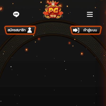
https://www.pgheng99.ai/
article
pg168 เว็บไซต์นี้ได้รับการยอมรับ
จากนักพนันทั่วโลก